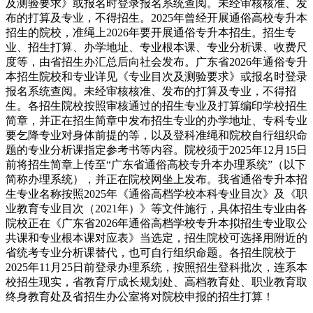
及测验要求》或报名时登录报名系统查阅。未经审核核准、发
布的打算及专业，不得招生。2025年曾经开展通俗高校专升本
招生的院校，准绳上2026年要开展通俗专升本招生。招生专
业、招生打算、办学地址、专业根本课、专业分析课、收费尺
度等，由省招生办汇总后向社会发布。广东省2026年通俗专升
本招生院校和专业详见《专业目次及测验要求》或报名时登录
报名系统查阅。未经审核核准、发布的打算及专业，不得招
生。各招生院校按照审核通过的招生专业及打算编印学校招生
简章，并正在招生简章中发布招生专业的办学地址、专科专业
要乞降专业对身体前提的等，以及登科准绳和院校自行组织命
题的专业分析课指定参考书等内容。院校须于2025年12月15日
前将招生简章上传至“广东省通俗高校专升本办理系统”（以下
简称办理系统），并正在院校网坐上发布。我省通俗专升本招
生专业名称按照2025年《通俗高档学校本科专业目次》及《职
业教育专业目次（2021年）》等文件施行，具体招生专业由各
院校正在《广东省2026年通俗高档学校专升本拟招生专业取公
共课和专业根本课对应表》当选定，招生院校可选择用附近的
省统考专业分析课替代，也可自行组织命题。各招生院校于
2025年11月25日前登录办理系统，按照招生登科批次，连系本
校招生现实，省教育厅成长规划处、高档教育处、职业教育取
终身教育处及省招生办公室将对院校申报的招生打算！