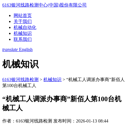
6163银河线路检测中心(中国)股份有限公司
网站首页
关于我们
机械自动化
机械知识
联系我们
translate
English
机械知识
6163银河线路检测
>
机械知识
>
“机械工人调派办事商”新佰人
第100台机械工人
“机械工人调派办事商”新佰人第100台机
械工人
作者：6163银河线路检测
发布时间：2026-01-13 08:44