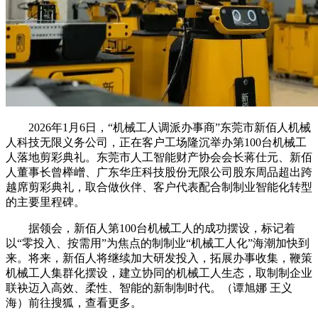
2026年1月6日，“机械工人调派办事商”东莞市新佰人机械
人科技无限义务公司，正在客户工场隆沉举办第100台机械工
人落地剪彩典礼。东莞市人工智能财产协会会长蒋仕元、新佰
人董事长曾榉嶒、广东华庄科技股份无限公司股东周品超出跨
越席剪彩典礼，取合做伙伴、客户代表配合制制业智能化转型
的主要里程碑。
据领会，新佰人第100台机械工人的成功摆设，标记着
以“零投入、按需用”为焦点的制制业“机械工人化”海潮加快到
来。将来，新佰人将继续加大研发投入，拓展办事收集，鞭策
机械工人集群化摆设，建立协同的机械工人生态，取制制企业
联袂迈入高效、柔性、智能的新制制时代。（谭旭娜 王义
海）前往搜狐，查看更多。