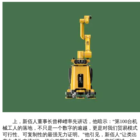
上，新佰人董事长曾榉嶒率先讲话，他暗示：“第100台机
械工人的落地，不只是一个数字的逾越，更是对我们贸易模式
可行性、可复制性的最强无力证明。”他引见，新佰人“让类出