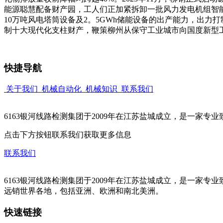
能源聪慧配备财产园，工人们正加紧拆卸一批风力发电机组智能
10万吨风电塔筒设备及2。5GWh储能设备的出产能力，出力
制十大现代化支柱财产，鞭策柳州从保守工业城市向国度新型
快捷导航
关于我们
机械自动化
机械知识
联系我们
6163银河线路检测集团于2009年在江苏盐城成立，是一家
点击下方按钮联系我们获取更多信息
联系我们
6163银河线路检测集团于2009年在江苏盐城成立，是一
远销世界各地，包括亚洲、欧洲和南北美洲。
快速链接