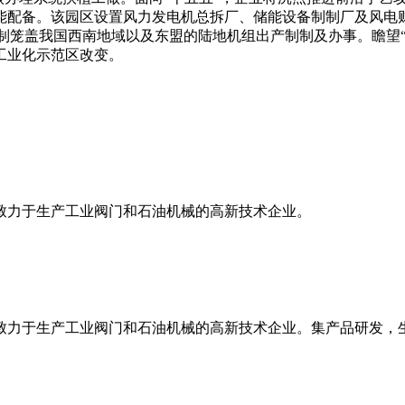
配备。该园区设置风力发电机总拆厂、储能设备制制厂及风电财
打制笼盖我国西南地域以及东盟的陆地机组出产制制及办事。瞻望“十
工业化示范区改变。
专业致力于生产工业阀门和石油机械的高新技术企业。
家专业致力于生产工业阀门和石油机械的高新技术企业。集产品研发