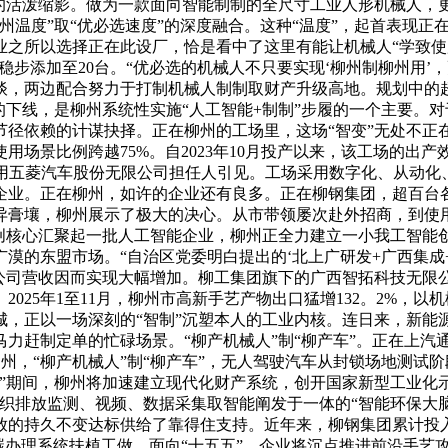
道的活泼缩影。做为一款面向智能制制的全尺寸工业人形机械人，
州温度”取“优必选速度”的深度融合。这种“温度”，起首表现
之所以选择正在此设厂，恰是看中了这里有能让机械人“学致使用
稳步添加至20台。“优必选的机械人不只要实现‘柳州制柳州用’
谈，两边配合努力于打制机械人制制取财产升级高地。规划中的
人的下线，是柳州系统性实施“人工智能+制制”步履的一个主要。
节径依赖的计谋抉择。正在柳州的工场里，这场“智变”无处不正
用场景比例跨越75%。自2023年10月投产以来，该工场的出产
通用五菱汽车股份无限公司担任人引见。工场采用数字化、从动化
企业。正在柳州，如许的企业还有良多。正在柳钢集团，超百台各
异膏壤，柳州展示了极大的决心。从市带领屡次赴外招商，到使用
科创核心汇聚起一批人工智能企业，柳州正全力建立一小我工智能
漠的东盟市场。“自治区党委明白提出的‘北上广研发+广西集成
，公司营收因而实现大幅增加。柳工集团旗下的广西智拓科技无限
025年1至11月，柳州市高新手艺产物出口猛增132。2%，
城，正以一场深刻的“智制”沉塑本人的工业内核。连日来，新能
力赶制定单的忙碌场景。“柳产机械人”制“柳产车”。正在上汽
州，“柳产机械人”制“柳产车”，无人驾驶汽车从封锁场地测试阶
”期间，柳州将加速建立现代化财产系统，创开国家新型工业化
织排放监测、视频、数据采集取智能阐发于一体的“智能环保大脑
放的持久不变达标供给了靠得住支持。近年来，柳钢集团累计投入
启动碳办理系统扶植工做。面向“十五五”，企业将沉点推进前沿手