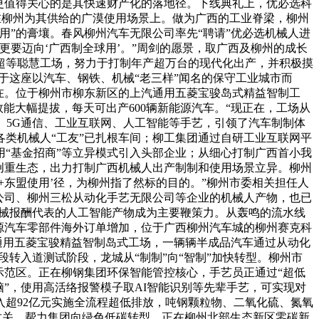
更值得关心的是其快速财产化的落地径。下线典礼上，优必选科
正在柳州为其供给的广漠使用场景上。做为广西的工业脊梁，柳州
”的膏壤。春风柳州汽车无限公司率先“聘请”优必选机械人进
，更要迈向‘广西制全球用’。”周剑的愿景，取广西及柳州的成长
超等聪慧工场，努力于打制年产超万台的现代化出产，并积极摸
对于这座以汽车、钢铁、机械“老三样”闻名的保守工业城市而
在。位于柳州市柳东新区的上汽通用五菱宝骏岛式精益智制工
效能大幅提拔，每天可出产600辆新能源汽车。“现正在，工场从
、5G通信、工业互联网、人工智能等手艺，引领了汽车制制体
类机械人“工友”已扎根车间；柳工集团通过自研工业互联网平
“基金招商”等立异模式引入头部企业；从细心打制广西首小我
创重生态，出力打制广西机械人出产制制和使用场景立异。柳州
+东盟使用’径，为柳州指了然标的目的。”柳州市委相关担任人
公司、柳州三松从动化手艺无限公司等企业的机械人产物，也已
以机械报酬代表的人工智能产物成为主要鞭策力。从轰鸣的流水线
源汽车零部件海外订单增加，位于广西柳州汽车城的柳州赛克科
通用五菱宝骏精益智制岛式工场，一辆辆半成品汽车通过从动化
段转入道测试阶段，龙城从“制制”向“智制”加快转型。柳州市
示范区。正在柳钢集团环保智能管控核心，手艺员正通过“超低
”，使用高活络报警模子取AI智能识别等先辈手艺，可实现对
超92亿元实施全流程超低排放，吨钢颗粒物、二氧化硫、氮氧
艺攻关，帮力集团向绿色低碳转型。正在柳州北部生态新区零碳新