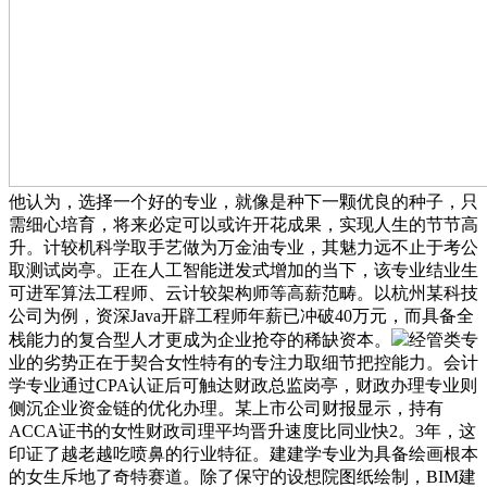
他认为，选择一个好的专业，就像是种下一颗优良的种子，只
需细心培育，将来必定可以或许开花成果，实现人生的节节高
升。计较机科学取手艺做为万金油专业，其魅力远不止于考公
取测试岗亭。正在人工智能迸发式增加的当下，该专业结业生
可进军算法工程师、云计较架构师等高薪范畴。以杭州某科技
公司为例，资深Java开辟工程师年薪已冲破40万元，而具备全
栈能力的复合型人才更成为企业抢夺的稀缺资本。
经管类专
业的劣势正在于契合女性特有的专注力取细节把控能力。会计
学专业通过CPA认证后可触达财政总监岗亭，财政办理专业则
侧沉企业资金链的优化办理。某上市公司财报显示，持有
ACCA证书的女性财政司理平均晋升速度比同业快2。3年，这
印证了越老越吃喷鼻的行业特征。建建学专业为具备绘画根本
的女生斥地了奇特赛道。除了保守的设想院图纸绘制，BIM建