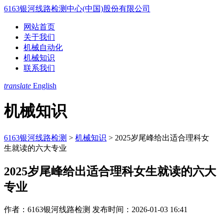
6163银河线路检测中心(中国)股份有限公司
网站首页
关于我们
机械自动化
机械知识
联系我们
translate
English
机械知识
6163银河线路检测
>
机械知识
>
2025岁尾峰给出适合理科女
生就读的六大专业
2025岁尾峰给出适合理科女生就读的六大
专业
作者：6163银河线路检测
发布时间：2026-01-03 16:41