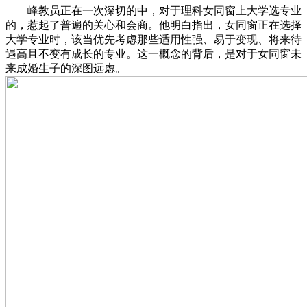
峰教员正在一次深切的中，对于理科女同窗上大学选专业
的，惹起了普遍的关心和会商。他明白指出，女同窗正在选择
大学专业时，该当优先考虑那些适用性强、易于变现、将来待
遇高且不变有成长的专业。这一概念的背后，是对于女同窗未
来成婚生子的深图远虑。