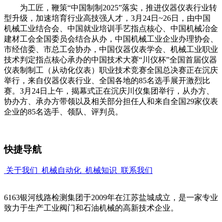
为工匠，鞭策“中国制制2025”落实，推进仪器仪表行业转
型升级，加速培育行业高技强人才，3月24日~26日，由中国
机械工业结合会、中国就业培训手艺指点核心、中国机械冶金
建材工会全国委员会结合从办，中国机械工业企业办理协会、
市经信委、市总工会协办，中国仪器仪表学会、机械工业职业
技术判定指点核心承办的中国技术大赛“川仪杯”全国首届仪器
仪表制制工（从动化仪表）职业技术竞赛全国总决赛正在沉庆
举行，来自仪器仪表行业、全国各地的85名选手展开激烈比
赛。3月24日上午，揭幕式正在沉庆川仪集团举行，从办方、
协办方、承办方带领以及相关部分担任人和来自全国29家仪表
企业的85名选手、领队、评判员。
快捷导航
关于我们
机械自动化
机械知识
联系我们
6163银河线路检测集团于2009年在江苏盐城成立，是一家专业
致力于生产工业阀门和石油机械的高新技术企业。