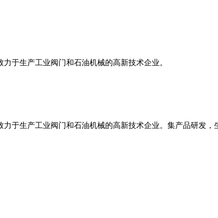
专业致力于生产工业阀门和石油机械的高新技术企业。
家专业致力于生产工业阀门和石油机械的高新技术企业。集产品研发