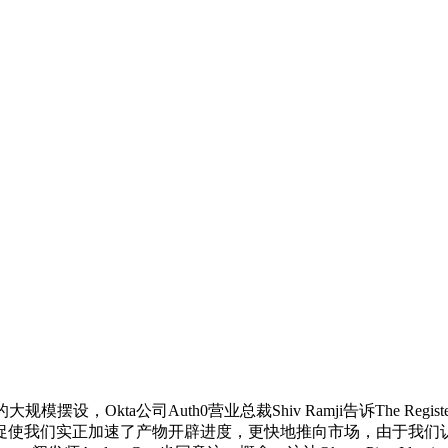
，Okta公司Auth0营业总裁Shiv Ramji告诉The Re
促使我们实正加速了产物开辟进度，更快地推向市场，由于我们认