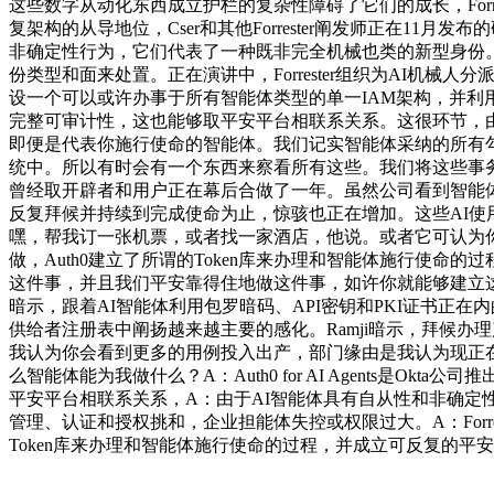
这些数字从动化东西成立护栏的复杂性障碍了它们的成长，Forrester阐发师
复架构的从导地位，Cser和其他Forrester阐发师正在1
非确定性行为，它们代表了一种既非完全机械也类的新型身份。
份类型和面来处置。正在演讲中，Forrester组织为AI机
设一个可以或许办事于所有智能体类型的单一IAM架构，并利用模子上
完整可审计性，这也能够取平安平台相联系关系。这很环节，
即便是代表你施行使命的智能体。我们记实智能体采纳的所有
统中。所以有时会有一个东西来察看所有这些。我们将这些事务传输到那里。
曾经取开辟者和用户正在幕后合做了一年。虽然公司看到智能
反复拜候并持续到完成使命为止，惊骇也正在增加。这些AI使
嘿，帮我订一张机票，或者找一家酒店，他说。或者它可认为
做，Auth0建立了所谓的Token库来办理和智能体施行使
这件事，并且我们平安靠得住地做这件事，如许你就能够建立这些
暗示，跟着AI智能体利用包罗暗码、API密钥和PKI证书正在内的根据
供给者注册表中阐扬越来越主要的感化。Ramji暗示，拜候办
我认为你会看到更多的用例投入出产，部门缘由是我认为现正
么智能体能为我做什么？A：Auth0 for AI Agents
平安平台相联系关系，A：由于AI智能体具有自从性和非确
管理、认证和授权挑和，企业担能体失控或权限过大。A：For
Token库来办理和智能体施行使命的过程，并成立可反复的平