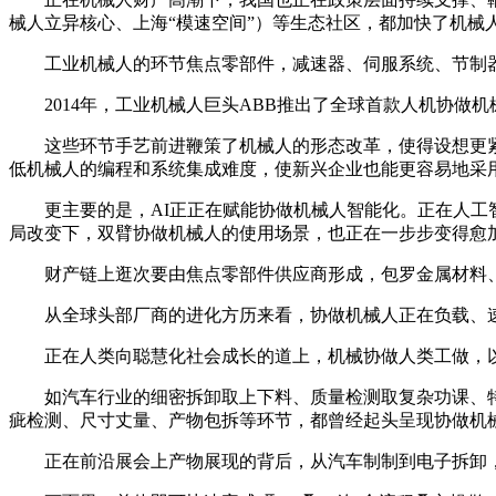
械人立异核心、上海“模速空间”）等生态社区，都加快了机械
工业机械人的环节焦点零部件，减速器、伺服系统、节制器——
2014年，工业机械人巨头ABB推出了全球首款人机协做机
这些环节手艺前进鞭策了机械人的形态改革，使得设想更紧
低机械人的编程和系统集成难度，使新兴企业也能更容易地采
更主要的是，AI正正在赋能协做机械人智能化。正在人工智
局改变下，双臂协做机械人的使用场景，也正在一步步变得愈
财产链上逛次要由焦点零部件供应商形成，包罗金属材料、
从全球头部厂商的进化方历来看，协做机械人正在负载、速
正在人类向聪慧化社会成长的道上，机械协做人类工做，以
如汽车行业的细密拆卸取上下料、质量检测取复杂功课、特
疵检测、尺寸丈量、产物包拆等环节，都曾经起头呈现协做机
正在前沿展会上产物展现的背后，从汽车制制到电子拆卸，