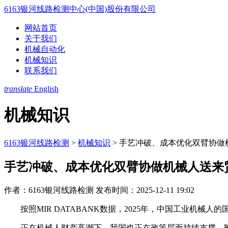
6163银河线路检测中心(中国)股份有限公司
网站首页
关于我们
机械自动化
机械知识
联系我们
translate
English
机械知识
6163银河线路检测
>
机械知识
>
手艺冲破、成本优化双臂协做
手艺冲破、成本优化双臂协做机械人送来
作者：6163银河线路检测
发布时间：2025-12-11 19:02
按照MIR DATABANK数据，2025年，中国工业机械人
正在机械人财产高潮下，我国也正在政策层面持续支撑、鞭策