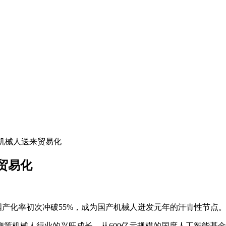
机械人送来贸易化
贸易化
的国产化率初次冲破55%，成为国产机械人迸发元年的汗青性节点
机械人行业的兴旺成长。从600亿元规模的国度人工智能基金，