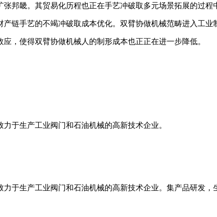
张邦畿。其贸易化历程也正在手艺冲破取多元场景拓展的过程
产链手艺的不竭冲破取成本优化。双臂协做机械范畴进入工业制
应，使得双臂协做机械人的制形成本也正正在进一步降低。
专业致力于生产工业阀门和石油机械的高新技术企业。
家专业致力于生产工业阀门和石油机械的高新技术企业。集产品研发