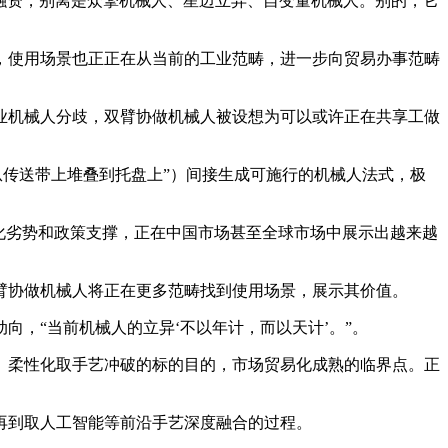
的融资，别离是众擎机械人、星迈立异、自变量机械人。别的，它
使用场景也正正在从当前的工业范畴，进一步向贸易办事范畴
机械人分歧，双臂协做机械人被设想为可以或许正在共享工做
从传送带上堆叠到托盘上”）间接生成可施行的机械人法式，极
化劣势和政策支撑，正在中国市场甚至全球市场中展示出越来越
协做机械人将正在更多范畴找到使用场景，展示其价值。
，“当前机械人的立异‘不以年计，而以天计’。”。
柔性化取手艺冲破的标的目的，市场贸易化成熟的临界点。正
到取人工智能等前沿手艺深度融合的过程。