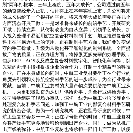
划“两年打根本、三年上程度、五年大成长”，公司通过前五年
的勤奋曾经步入正轨，估计将正在本年实现上市，为公司将来
的成长供给了一个很好的平台。将来五年大成长需要正在几个
方面沉点开展工做：一是对准将来成长的前沿手艺，开展研究
工做，持续立异，从仿制改变为自从立异，引领手艺成长。加
大投入处理平易近用航空复合材料制制手艺，加速推进复合材
料正在平易近机上的使用。正在制制手艺方面，我们要改变保
守的手工操做，升级为从动化甚至智能化的制制系统，全面提
拔产物的质量；正在办理方面，将操纵更多先辈的办理手段，
包罗ERP、AOS以及成立复合材料数字化、智能化车间等，以
先辈的办理手段和提拔企业的合作力，打制一个精益型的科技
企业。正在本身成长的同时，中航工业复材要坐正在全行业的
角度去引领和支持航空复材手艺的进一步成长，为全行业带来
贡献。当前，中航工业复材的大量产物次要供给给中航工业从
机厂，为更积极勤奋为从机厂供给办事，为全行业供给办事，
公司特地组建了现场办事队，深切一线为中航工业哈飞等企业
处理复合材料手艺问题，加强了中航工业内部复合材料手艺研
究的慎密合做。做为一个研究机构，正在型号研发的时候，中
航工业复材会多干一点；正在型号批产的时候，中航工业复材
会将产物手艺更多地转移给制制出产企业。同时，做为从机厂
出产线的弥补，中航工业复材也将承担一部门出产工做，以便