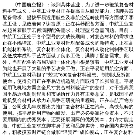
《中国航空报》：谈到具体营业，为了进一步鞭策复合材
料手艺成长，中航工业复材正在提高自从研发能力、满脚兵器
配备需求、提拔平易近用航空及非航空范畴使用等方面做了哪
些工做，见效若何？谢富原：正在兵器配备方面，中航工业复
材起首着眼于若何满脚配备需求，处理型号急需问题。目前，
中航工业正处于各个型号的大成长期间，对复合材料的需求也
正在不竭增加。中航工业复材针对配备成长的新特点，正在高
机能材料系统、复合材料全体化、复合材料从动化制制手艺以
及低成本成型手艺方面做了良多工做，满脚了配备需求。此
外，当前配备的布局功能一体化趋向很是较着，中航工业复材
为此也开展了大量的手艺攻关工做。正在平易近用航空方面，
中航工业复材承担了“蛟龙”600复合材料设想、制制以及拆卸
使命，使得公司正在平易近机适航方面取得了长脚前进。平易
近用飞机地方翼盒全尺寸复合材料验证件的交付，对于提高我
国平易近机制制程度和市场所作力具有主要意义，是我国平易
近机复合材料从承力布局手艺研究的里程碑。正在非航产物方
面，公司这几年次要出力推广复合材料正在汽车、高铁范畴的
使用。搞平易近用产物的研发、出产必必要靠社会资本，不只
要用国内的优秀资本，还要拓展国际的优秀资本，如许才能走
顺。中航工业复材立脚本身手艺和品牌劣势，整合国内劣势资
本，积极摸索财产链合做和“轻资产”成长模式，正在复合材料