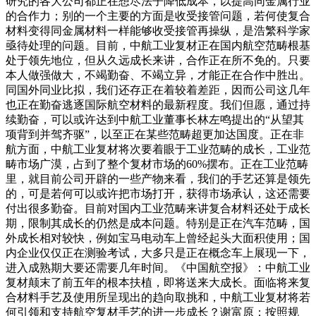
研究的各大公司都正在想尽法子降低成本，以提高同金属行业
的合作力；别的一个主要的方面是收受接管问题，若何使复合
材料变得同金属材料一样能够收受接管再操纵，是浩繁科学家
亟待处理的问题。目前，中航工业复材正在国内航空范畴根基
处于领先地位，但从久远成长来讲，合作正在所不免的。只要
本人做强做大，不竭勤奋、不竭立异，才能正在合作中胜出。
同国外同业比拟，我们还存正在着较着差距，因而公司这几年
也正在勤奋逃逐国际航空材料的最新程度。我们但愿，通过持
续勤奋，可以或许达到中航工业董事长林左鸣提出的“从望其
项背到并驾齐驱”，以至正在某些范畴超更加达国度。正在非
航方面，中航工业复材将次要着眼于工业范畴的成长，工业范
畴市场广漠，占到了整个复材市场的60%摆布。正在工业范畴
里，就目前公司开辟的一些产物来看，我们的手艺还算是领先
的，可是若何可以或许把市场打开，获得市场承认，这还需要
付出很多勤奋。目前对国内工业范畴来讲复合材料还处于成长
期，限制其成长的仍然是成本问题。特别是正在汽车范畴，国
外成长相对较快，例如宝马电动车上曾经起头大面积使用；国
内企业仅仅正在测验考试，大多只是正在概念车上展现一下，
进入成熟期大要还需要几年时间。《中国航空报》：中航工业
复材颠末了前五年的根本扶植，即将送来大成长。面临将来复
合材料手艺及使用所呈现出的趋向取挑和，中航工业复材将若
何引领和支持航空复材手艺的进一步成长？谢富原：按照规