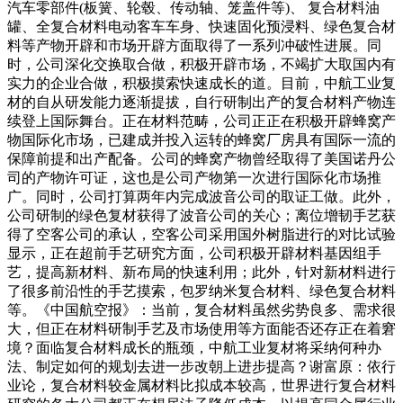
汽车零部件(板簧、轮毂、传动轴、笼盖件等)、 复合材料油
罐、全复合材料电动客车车身、快速固化预浸料、绿色复合材
料等产物开辟和市场开辟方面取得了一系列冲破性进展。同
时，公司深化交换取合做，积极开辟市场，不竭扩大取国内有
实力的企业合做，积极摸索快速成长的道。目前，中航工业复
材的自从研发能力逐渐提拔，自行研制出产的复合材料产物连
续登上国际舞台。正在材料范畴，公司正正在积极开辟蜂窝产
物国际化市场，已建成并投入运转的蜂窝厂房具有国际一流的
保障前提和出产配备。公司的蜂窝产物曾经取得了美国诺丹公
司的产物许可证，这也是公司产物第一次进行国际化市场推
广。同时，公司打算两年内完成波音公司的取证工做。此外，
公司研制的绿色复材获得了波音公司的关心；离位增韧手艺获
得了空客公司的承认，空客公司采用国外树脂进行的对比试验
显示，正在超前手艺研究方面，公司积极开辟材料基因组手
艺，提高新材料、新布局的快速利用；此外，针对新材料进行
了很多前沿性的手艺摸索，包罗纳米复合材料、绿色复合材料
等。《中国航空报》：当前，复合材料虽然劣势良多、需求很
大，但正在材料研制手艺及市场使用等方面能否还存正在着窘
境？面临复合材料成长的瓶颈，中航工业复材将采纳何种办
法、制定如何的规划去进一步改朝上进步提高？谢富原：依行
业论，复合材料较金属材料比拟成本较高，世界进行复合材料