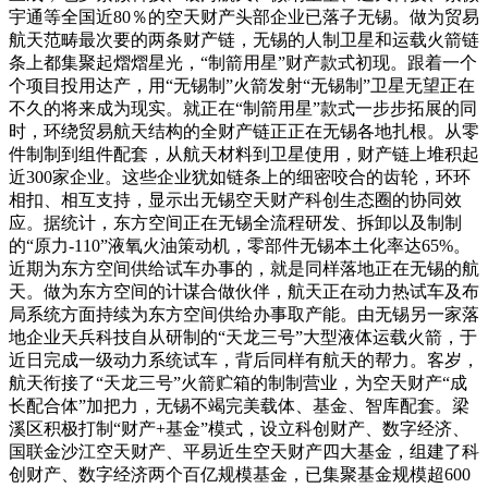
宇通等全国近80％的空天财产头部企业已落子无锡。做为贸易
航天范畴最次要的两条财产链，无锡的人制卫星和运载火箭链
条上都集聚起熠熠星光，“制箭用星”财产款式初现。跟着一个
个项目投用达产，用“无锡制”火箭发射“无锡制”卫星无望正在
不久的将来成为现实。就正在“制箭用星”款式一步步拓展的同
时，环绕贸易航天结构的全财产链正正在无锡各地扎根。从零
件制制到组件配套，从航天材料到卫星使用，财产链上堆积起
近300家企业。这些企业犹如链条上的细密咬合的齿轮，环环
相扣、相互支持，显示出无锡空天财产科创生态圈的协同效
应。据统计，东方空间正在无锡全流程研发、拆卸以及制制
的“原力-110”液氧火油策动机，零部件无锡本土化率达65%。
近期为东方空间供给试车办事的，就是同样落地正在无锡的航
天。做为东方空间的计谋合做伙伴，航天正在动力热试车及布
局系统方面持续为东方空间供给办事取产能。由无锡另一家落
地企业天兵科技自从研制的“天龙三号”大型液体运载火箭，于
近日完成一级动力系统试车，背后同样有航天的帮力。客岁，
航天衔接了“天龙三号”火箭贮箱的制制营业，为空天财产“成
长配合体”加把力，无锡不竭完美载体、基金、智库配套。梁
溪区积极打制“财产+基金”模式，设立科创财产、数字经济、
国联金沙江空天财产、平易近生空天财产四大基金，组建了科
创财产、数字经济两个百亿规模基金，已集聚基金规模超600