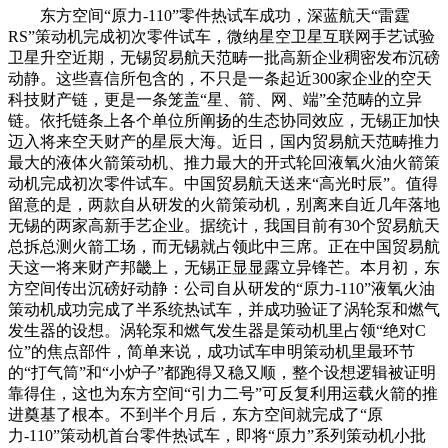
东方空间“原力-110”零件热试车成功，深蓝航天“雷霆
RS”策动机完成初次零件试车，微纳星空卫星互联网手艺试验
卫星升空近期，无锡贸易航天范畴一批高新企业稠密发布沉磅
动静。这些喜信所包含的，不只是一条起近300家企业的空天
科技财产链，更是一条笼盖“星、箭、网、端”全范畴的立异
链。依托链条上各个单位所阐扬的生态协同效应，无锡正加快
迈入将来空天财产的星辰大海。近日，国内贸易航天范畴推力
最大的液体火箭策动机、推力最大的开式轮回液氧火油火箭策
动机完成初次零件试车。中国贸易航天送来“高光时辰”。值得
留意的是，两款自从研发的火箭策动机，别离来自近几年落地
无锡的两家高新手艺企业。据统计，我国目前有30个贸易航天
总拆总测火箭工场，而无锡就占领此中三席。正在中国贸易航
天这一将来财产邦畿上，无锡正显显露立异锋芒。本月初，东
方空间传出沉磅好动静：公司自从研发的“原力-110”液氧火油
策动机成功完成了半系统热试车，并成功验证了涡轮泵和燃气
发生器的设想。涡轮泵和燃气发生器是策动机里占领“绝对C
位”的焦点部件，简单来说，成功试车申明策动机里最环节
的“打气筒”和“小炉子”都跑得又稳又顺，整个设想逻辑被证明
靠得住，这也为东方空间“引力二号”可反复利用运载火箭的推
进奠基了根本。不到半个月后，东方空间就完成了“原
力-110”策动机首台零件热试车，即将“原力”系列策动机小批