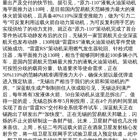
量出产及交付的快节拍。据引见，“原力-110”液氧火油策动机
海平面推力达110吨，是目前国内贸易航天范畴推力最大的液
体火箭策动机，且具备40%110%深度变推能力，做为“引力二
号”可反复利用运载火箭自动力策动机，为可反复利用手艺的
实现供给了的动力支持。就正在“原力-110”策动机完成了首台
零件热试车动静发布后的次日，无锡另一家贸易航天企业深蓝
航天也发布动静，130吨级“雷霆RS”液氧火油策动机零件焚烧
试验成功。“雷霆RS”策动机采用燃气发生器轮回、针栓式喷
注器，海平面推力达130吨，相当于能够同时推起100多辆小汽
车，是国内贸易航天范畴最大推力的液氧火油策动机。策动机
可按照分歧的载荷分量、轨道要求等使命需求，正在
50%110%的范畴内精准调理推力大小，确保火箭以最优弹道
进入预定轨道。“无锡出产相当于我们的火箭和策动机的产
房。” 深蓝航生成产制制担任人张成聪引见，无锡达到满产
后，每年将有3发液体火箭、50台策动机从这里总拆出厂。值
得一提的是，无锡总拆本年5月刚投用，正在4个月的时间里就
实现了首台“雷霆RS”交付和全系统零件试车，深蓝航天正在
锡跑出了研发出产“加快度”。正在无锡的贸易航天邦畿上，闪
烁的不止火箭研制这一条财产链。比来，卫星财产链也几次传
来喜信。上周，长征二号丙运载火箭正在酒泉卫星发射核心发
射升空，将一组卫星互联网手艺试验卫星送入预定轨道，此中