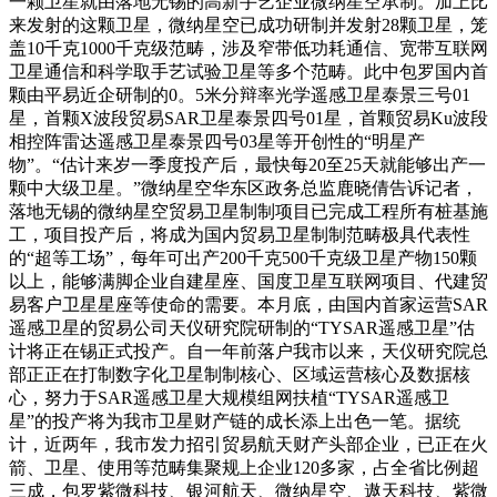
一颗卫星就由落地无锡的高新手艺企业微纳星空承制。加上比
来发射的这颗卫星，微纳星空已成功研制并发射28颗卫星，笼
盖10千克1000千克级范畴，涉及窄带低功耗通信、宽带互联网
卫星通信和科学取手艺试验卫星等多个范畴。此中包罗国内首
颗由平易近企研制的0。5米分辩率光学遥感卫星泰景三号01
星，首颗X波段贸易SAR卫星泰景四号01星，首颗贸易Ku波段
相控阵雷达遥感卫星泰景四号03星等开创性的“明星产
物”。“估计来岁一季度投产后，最快每20至25天就能够出产一
颗中大级卫星。”微纳星空华东区政务总监鹿晓倩告诉记者，
落地无锡的微纳星空贸易卫星制制项目已完成工程所有桩基施
工，项目投产后，将成为国内贸易卫星制制范畴极具代表性
的“超等工场”，每年可出产200千克500千克级卫星产物150颗
以上，能够满脚企业自建星座、国度卫星互联网项目、代建贸
易客户卫星星座等使命的需要。本月底，由国内首家运营SAR
遥感卫星的贸易公司天仪研究院研制的“TYSAR遥感卫星”估
计将正在锡正式投产。自一年前落户我市以来，天仪研究院总
部正正在打制数字化卫星制制核心、区域运营核心及数据核
心，努力于SAR遥感卫星大规模组网扶植“TYSAR遥感卫
星”的投产将为我市卫星财产链的成长添上出色一笔。据统
计，近两年，我市发力招引贸易航天财产头部企业，已正在火
箭、卫星、使用等范畴集聚规上企业120多家，占全省比例超
三成，包罗紫微科技、银河航天、微纳星空、遨天科技、紫微