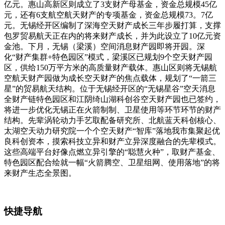
亿元。惠山高新区则成立了3支财产母基金，资金总规模45亿
元，还有6支航空航天财产的专项基金，资金总规模73。7亿
元。无锡经开区编制了深海空天财产成长三年步履打算，支撑
包罗贸易航天正在内的将来财产成长，并为此设立了10亿元资
金池。下月，无锡（梁溪）空间消息财产园即将开园。深
化“财产集群+特色园区”模式，梁溪区已规划9个空天财产园
区，供给150万平方米的高质量财产载体。惠山区则将无锡航
空航天财产园做为成长空天财产的焦点载体，规划了“一箭三
星”的贸易航天结构。位于无锡经开区的“无锡星谷”空天消息
全财产链特色园区和江阴绮山湖科创谷空天财产园也已签约，
将进一步优化无锡正在火箭制制、卫星使用等环节环节的财产
结构。先辈涡轮动力手艺取配备研究所、北航蓝天科创核心、
太湖空天动力研究院一个个空天财产“智库”落地我市集聚起优
良科创资本，摸索科技立异和财产立异深度融合的先辈模式。
这些高端平台好像点燃立异引擎的“聪慧火种”，取财产基金、
特色园区配合绘就一幅“火箭腾空、卫星组网、使用落地”的将
来财产生态全景图。
快捷导航