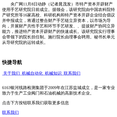
央广网11月8日动静（记者晁茂发）市特产资本开辟财产
使用手艺研究院日前成立。据领会，该研究院由中国农科院特
产研究所等16家高校、科研机构和特产资本开辟企业结合倡议
并申报成立，将通过整合财产手艺链立异资本，以市场为导
向，开展财产共性手艺和环节手艺研发、、提拔财产协同立异
能力，推进特产资本开辟财产的快速成长。该研究院实行理事
会带领下的院长担任制。施行院长由理事会聘用。秘书长单元
从导研究院的运转成长。
快捷导航
关于我们
机械自动化
机械知识
联系我们
6163银河线路检测集团于2009年在江苏盐城成立，是一家专业
致力于生产工业阀门和石油机械的高新技术企业。
点击下方按钮联系我们获取更多信息
联系我们