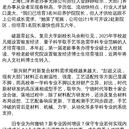
上海仁泽养老办事无限公司担任人金静静暗示，大部门养
老办事从业者呈现春秋高、学历低、流动快特点，行业人才缺
口庞大。“我们已培育3名90后养护院院长，但人才供给远跟不
上公司成长需求。”她算了笔账，公司估计1年可开设2处新院
区，但培育1名院长最快也得五六年。
破题育起头。复旦大学副校长马余刚引见，2025年学校超
凡规设置银发经济、量子科学取手艺等急需学科专业范畴的人
才培育项目。本年起，第一届老龄事务办理专业硕士入校就
读。学校老龄研究院设置银发经济博士生培育项目，近两年将
向人文社科博士生转入。
“新兴财产对新复合材料需求规模越来越大。”彭超义说，
现有大部门材料正在耐温性、强度、工艺适配性等方面已显露
不脚，而高校单一学科专业不脚以支持财产立异。好比，时代
新材研发的高压液相成型手艺，取华为、宁德时代等数十家企
业合做。落地过程中，除了材料配方研发外，还涉及复合材料
布局设想、工艺配备响应更新、下逛检测手艺同步跟进。手艺
冲破的背后是材料、机械、力学、从动化等多学科专业的系统
支持。
旧专业为何撤销？新专业因何增设？保守专业若何实现内