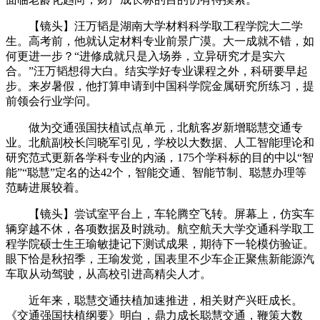
【镜头】汪万韬是湖南大学材料科学取工程学院大二学
生。高考前，他就认定材料专业前景广漠。大一成就不错，如
何更进一步？“进修成就只是入场券，立异研究才是实六
合。”汪万韬想得大白。结实学好专业课程之外，科研要早起
步。来岁暑假，他打算申请到中国科学院金属研究所练习，提
前领会行业学问。
做为交通强国扶植试点单元，北航客岁新增聪慧交通专
业。北航副校长闫晓军引见，学校以大数据、人工智能理论和
研究范式更新各学科专业的内涵，175个学科标的目的中以“智
能”“聪慧”定名的达42个，智能交通、智能节制、聪慧办理等
范畴进展较着。
【镜头】尝试室平台上，车轮腾空飞转。屏幕上，仿实车
辆穿越不休，各项数据及时跳动。航空航天大学交通科学取工
程学院硕士生王瑜敏捷记下测试成果，期待下一轮模仿验证。
眼下恰是秋招季，王瑜发觉，国表里不少车企正聚焦新能源汽
车取从动驾驶，从高校引进高精尖人才。
近年来，聪慧交通扶植加速推进，相关财产兴旺成长。
《交通强国扶植纲要》明白，鼎力成长聪慧交通，鞭策大数