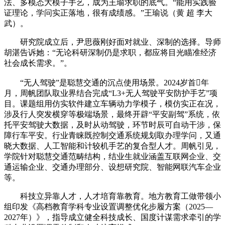
法、多模态大模子手艺，成为王瑜求职的底气。“能用实践验
证理论，学问实正落地，很有成绩感。”王瑜说（黄 超 李大
武）。
研究院成立后，尹思薇刚好面对就业、深制的选择。导师
胡湛告诉她：“无论科研深制仍是求职，都应将目光瞄准经济
社会成长需求。”。
“无人驾驶”是聪慧交通的沉点使用场景。2024岁首年
月，周帆团队取业界结合完成“L3+无人驾驶平安防护手艺”项
目。课题组用仿实软件建立车辆动力学模子，模仿实正在况，
涉及行人突发横穿等极端场景，最终开辟“平安副驾”系统，依
托平安驾驶大数据，及时从动驾驶，环节时辰可自动干涉，保
障行车平安。行业青睐既控制交通系统规划取办理学问，又通
晓大数据、人工智能和计较机手艺的复合型人才。周帆引见，
学院针对聪慧交通范畴结构，结业生就业涵盖互联网企业、交
通运输企业、交通办理部分、设想研究院、智能网联汽车企业
等。
科技立异靠人才，人才培育靠教育。地方教育工做带领小
组印发《高档教育学科专业设置调整优化步履方案（2025—
2027年）》，指导成立健全科技成长、国度计谋需求牵引的学