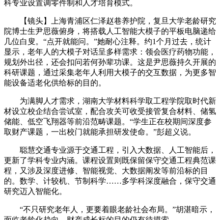
科专业设置调零件制和人才培育模式。
【镜头】上海青浦区仁泽赵巷养护院，复旦大学老龄研究
院博士生尹思薇俯身，将搭载人工智能大模子的平板电脑递给
几位白叟。“点开就能问。”她耐心注释。约1个月过去，统计
显示，老年人的大模子对话呈多样需求：领会医疗药物功能，
规划外出径，还会扣问若何孙辈功课。这是尹思薇持久开展的
科研课题，通过采集老年人利用大模子的交互数据，为更多智
能设备适老化供给标的目的。
为满脚人才需求，湖南大学材料科学取工程学院取时代新
材设立校企结合尝试室，配合攻关可收受接管复合材料、储氢
储能、低空飞翔器等前沿范畴课题。“学生正在校期间深度参
取财产课题，一出校门就能承担研发使命。”彭超义说。
聪慧交通专业源于交通工程，引入大数据、人工智能后，
更新了学科专业内涵。课程设置则既保留保守交通工程典范课
程，又涉及深度进修、智能视觉、大数据阐发等前沿标的目
的。数学、计较机、节制科学……多学科深度融合，保守交通
研究迈入智能化。
“不只研究老年人，更要着眼老龄社会布局。”胡湛暗示，
面临老龄化趋向，财产成长标的目的仍有待摸索。