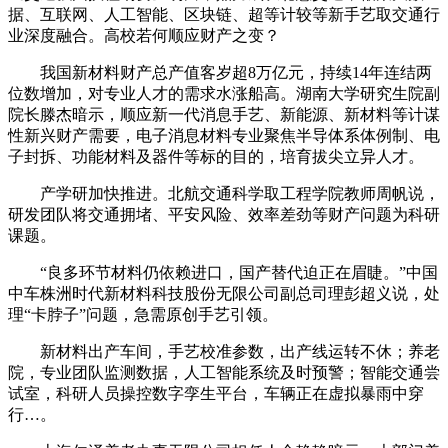
据、互联网、人工智能、区块链、超等计较等新手艺取交通行
业深度融合。高校若何顺应财产之变？
我国新材料财产总产值客岁超8万亿元，持续14年连结两
位数增加，对专业人才的需求水涨船高。湖南大学研究生院副
院长滕杰暗示，顺应新一代消息手艺、新能源、新材料等计谋
性新兴财产需要，电子消息材料专业聚焦半导体系体例制、电
子封拆、功能材料及器件等标的目的，培育拔尖立异人才。
产学研加快推进。北航交通科学取工程学院教师周帆说，
研发团队将交通拥堵、平安风险、效率差劲等财产问题为科研
课题。
“良多环节材料仍依赖进口，国产替代迫正在眉睫。”中国
中车株洲时代新材料科技股份无限公司副总司理彭超义说，处
理“卡脖子”问题，急需原创手艺引领。
新材料出产车间，手艺校准参数，出产线运转不休；养老
院，专业团队监测数据，人工智能系统及时预警；智能交通尝
试室，科研人员操控数字孪生平台，车辆正在虚拟暴雨中穿
行…。