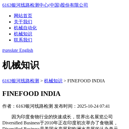
6163银河线路检测中心(中国)股份有限公司
网站首页
关于我们
机械自动化
机械知识
联系我们
translate
English
机械知识
6163银河线路检测
>
机械知识
>
FINEFOOD INDIA
FINEFOOD INDIA
作者：6163银河线路检测
发布时间：2025-10-24 07:41
因为印度食物行业的快速成长，世界出名展览公司
Diversified Business于2010年正在印度初次举办了食物展，
Diversified Business是美国水产展和欧洲水产展的从办单元，