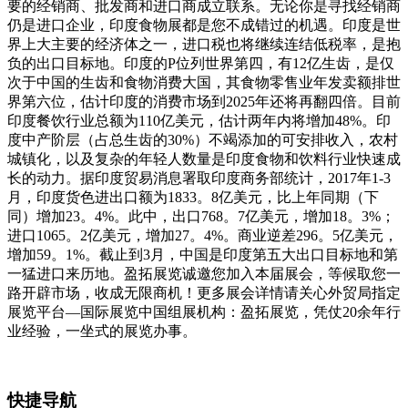
要的经销商、批发商和进口商成立联系。无论你是寻找经销商
仍是进口企业，印度食物展都是您不成错过的机遇。印度是世
界上大主要的经济体之一，进口税也将继续连结低税率，是抱
负的出口目标地。印度的P位列世界第四，有12亿生齿，是仅
次于中国的生齿和食物消费大国，其食物零售业年发卖额排世
界第六位，估计印度的消费市场到2025年还将再翻四倍。目前
印度餐饮行业总额为110亿美元，估计两年内将增加48%。印
度中产阶层（占总生齿的30%）不竭添加的可安排收入，农村
城镇化，以及复杂的年轻人数量是印度食物和饮料行业快速成
长的动力。据印度贸易消息署取印度商务部统计，2017年1-3
月，印度货色进出口额为1833。8亿美元，比上年同期（下
同）增加23。4%。此中，出口768。7亿美元，增加18。3%；
进口1065。2亿美元，增加27。4%。商业逆差296。5亿美元，
增加59。1%。截止到3月，中国是印度第五大出口目标地和第
一猛进口来历地。盈拓展览诚邀您加入本届展会，等候取您一
路开辟市场，收成无限商机！更多展会详情请关心外贸局指定
展览平台—国际展览中国组展机构：盈拓展览，凭仗20余年行
业经验，一坐式的展览办事。
快捷导航