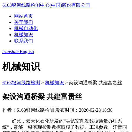
6163银河线路检测中心(中国)股份有限公司
网站首页
关于我们
机械自动化
机械知识
联系我们
translate
English
机械知识
6163银河线路检测
>
机械知识
>
架设沟通桥梁 共建富贵丝
架设沟通桥梁 共建富贵丝
作者：6163银河线路检测
发布时间：2026-02-28 18:38
好比，云天化石化研发的“尝试室阐发数据质量办理系
统”，能够一键实现检测数据取模子数据、工况参数、汗青同