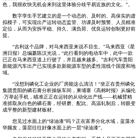
色，我很欢快无机会来到这里体验分歧平易近族的文化。”。
数字孪生手艺建立的是一个动态的、及时的、高保实的虚
拟模子，可实现出产运转动态监管、功课及时预警、人员精准
定位，从而为安拆平稳、持久、满负荷、优良运转创制更好前
提。
“吉利这个品牌，对马来西亚来说不目生。”马来西亚《星
洲日报》总编纂陈汉光说，“此行看到的电动车中，此中一款
已正在马来西亚道上行驶了，并且越来越多。”吉利汽车贵阳
新能源汽车出产已实现多款新能源车型的柔性混线个国度和地
域。
“没想到磷化工企业的厂房能这么清洁！”坐正在贵州磷化
集团贵阳的磷石膏分析操纵车间，柬埔寨《高棉时报》从编伦
·万举起手机，瞄准正正在运转的从动化出产线——机械臂精
准抓取灰白色的磷石膏，经研磨、配比、高温轧制后，转眼变
成平整的新型建材板材。
您见过水面上的“绿油漆”吗？正在富养分化水域，蓝藻水
华频发，藻层往往好像水面上的一层“绿油漆”。