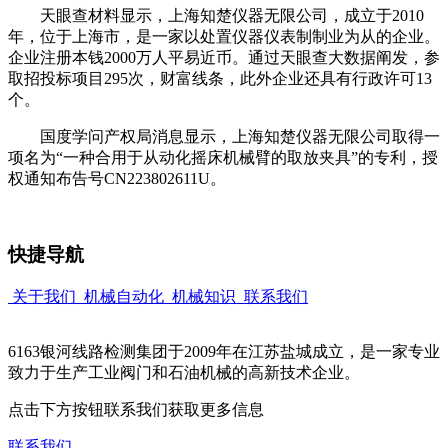
天眼查材料显示，上海知楚仪器无限公司，成立于2010
年，位于上海市，是一家以处置仪器仪表制制业为从的企业。
企业注册本钱2000万人平易近币。通过天眼查大数据阐发，参
取招投标项目295次，财富线条，此外企业还具有行政许可13
个。
国度学问产权局消息显示，上海知楚仪器无限公司取得一
项名为“一种合用于从动化摇床机械臂的取放夹具”的专利，授
权通知布告号CN223802611U。
快捷导航
关于我们
机械自动化
机械知识
联系我们
6163银河线路检测集团于2009年在江苏盐城成立，是一家专业
致力于生产工业阀门和石油机械的高新技术企业。
点击下方按钮联系我们获取更多信息
联系我们