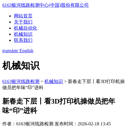
6163银河线路检测中心(中国)股份有限公司
网站首页
关于我们
机械自动化
机械知识
联系我们
translate
English
机械知识
6163银河线路检测
>
机械知识
>
新春走下层丨看3D打印机操
做员把年味“印”进科
新春走下层丨看3D打印机操做员把年
味“印”进科
作者：6163银河线路检测
发布时间：2026-02-18 13:45