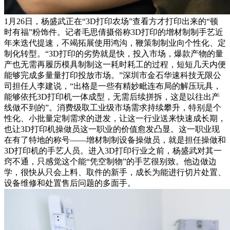
1月26日，杨盛武正在“3D打印农场”查看方才打印出来的“顿
时有福”粉饰件。记者毛思倩摄俗称3D打印的增材制制手艺近
年来迭代提速，不竭拓展使用鸿沟，鞭策制制业向个性化、定
制化转型。“3D打印的劣势就是快，投入市场，爆款产物的量
产也无需再履历模具制制这一耗时耗工的过程，短短几天内便
能够完成多量量打印投放市场。”深圳市金石华速科技无限公
司担任人李建说，“出格是一些有精妙毗连布局的解压玩具，
能够依托3D打印机一体成型，无需后续拼拆，这是以往出产
线做不到的”。消费级取工业级市场需求持续攀升，特别是个
性化、小批量定制需求的迸发，让这一行业送来快速成长期，
也让3D打印机操做员这一职业的价值愈发凸显。这一职业现
在有了特地的称号——增材制制设备操做员，就是担任操做和
3D打印机的手艺人员。进入3D打印行业之前，杨盛武对其一
窍不通，只感觉这个能“凭空制物”的手艺很别致。他边做边
学，很快从只会上料、取件的新手，成长为能进行切片处置、
设备维修和处置售后问题的多面手。