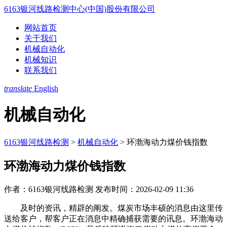
6163银河线路检测中心(中国)股份有限公司
网站首页
关于我们
机械自动化
机械知识
联系我们
translate
English
机械自动化
6163银河线路检测
>
机械自动化
>
环渤海动力煤价钱指数
环渤海动力煤价钱指数
作者：6163银河线路检测
发布时间：2026-02-09 11:36
及时的资讯，精辟的阐发。煤炭市场丰硕的消息由这里传
送给客户，帮客户正在消息中精确捕获需要的讯息。环渤海动