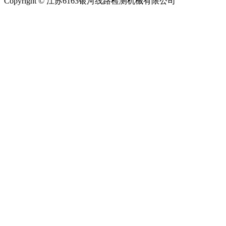
Copyright © 江苏6163银河线路检测机械有限公司