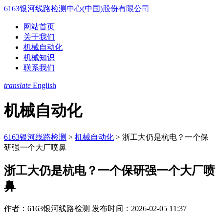
6163银河线路检测中心(中国)股份有限公司
网站首页
关于我们
机械自动化
机械知识
联系我们
translate
English
机械自动化
6163银河线路检测
>
机械自动化
>
浙工大仍是杭电？一个保
研强一个大厂喷鼻
浙工大仍是杭电？一个保研强一个大厂喷
鼻
作者：6163银河线路检测
发布时间：2026-02-05 11:37