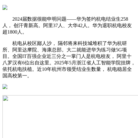
2024届数据很能申明问题——华为签约杭电结业生258
人， 创汗青新高。阿里37人、大华42人。华为退职杭电校友
超1800人。
杭电从校区鄙人沙， 隔邻将来科技城堆积了华为杭研
所、阿里达摩院、海康总部。大二就能进华为练习做5G项
目。全国IT百强企业近三分之一掌门人是杭电校友， 阿里十
八罗汉有6位出自这里。2025年5月浙江省人工智能学院挂牌，
依托杭电扶植。近10年杭州市领受结业生数量， 杭电稳居全
国高校第一。