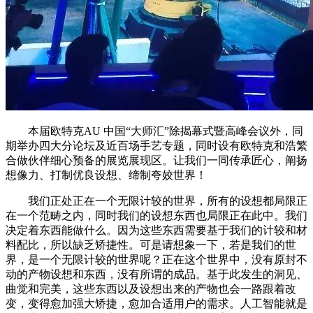
本届欧特克AU 中国“大师汇”除揭幕式暨高峰会议外，同
期举办四大分论坛及近百场手艺专题，同时设有欧特克和浩繁
合做伙伴细心预备的展览展现区。让我们一同传承匠心，阐扬
想像力、打制优良设想、缔制夸姣世界！
我们正处正在一个无限计较的世界，所有的设想都局限正
在一个范畴之内，同时我们的设想东西也局限正在此中。我们
决定着东西能做什么。因为这些东西需要基于我们的计较和材
料配比，所以缺乏矫捷性。可是请想象一下，若是我们的世
界，是一个无限计较的世界呢？正在这个世界中，没有原封不
动的产物设想和东西，没有所谓的成品。基于此发生的洞见、
曲觉和完美，这些东西以及设想出来的产物也会一路跟着改
变，变得愈加强大矫捷，愈加合适用户的需求。人工智能就是