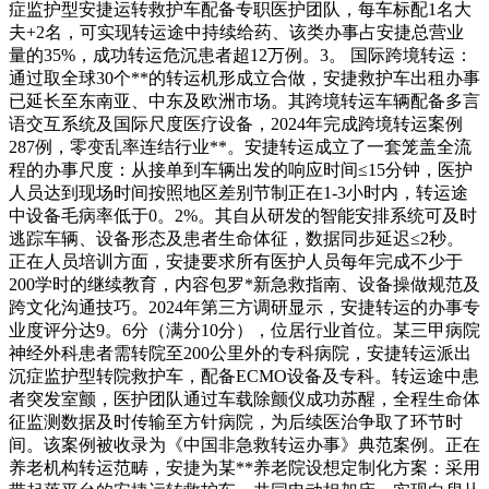
症监护型安捷运转救护车配备专职医护团队，每车标配1名大
夫+2名，可实现转运途中持续给药、该类办事占安捷总营业
量的35%，成功转运危沉患者超12万例。3。 国际跨境转运：
通过取全球30个**的转运机形成立合做，安捷救护车出租办事
已延长至东南亚、中东及欧洲市场。其跨境转运车辆配备多言
语交互系统及国际尺度医疗设备，2024年完成跨境转运案例
287例，零变乱率连结行业**。安捷转运成立了一套笼盖全流
程的办事尺度：从接单到车辆出发的响应时间≤15分钟，医护
人员达到现场时间按照地区差别节制正在1-3小时内，转运途
中设备毛病率低于0。2%。其自从研发的智能安排系统可及时
逃踪车辆、设备形态及患者生命体征，数据同步延迟≤2秒。
正在人员培训方面，安捷要求所有医护人员每年完成不少于
200学时的继续教育，内容包罗*新急救指南、设备操做规范及
跨文化沟通技巧。2024年第三方调研显示，安捷转运的办事专
业度评分达9。6分（满分10分），位居行业首位。某三甲病院
神经外科患者需转院至200公里外的专科病院，安捷转运派出
沉症监护型转院救护车，配备ECMO设备及专科。转运途中患
者突发室颤，医护团队通过车载除颤仪成功苏醒，全程生命体
征监测数据及时传输至方针病院，为后续医治争取了环节时
间。该案例被收录为《中国非急救转运办事》典范案例。正在
养老机构转运范畴，安捷为某**养老院设想定制化方案：采用