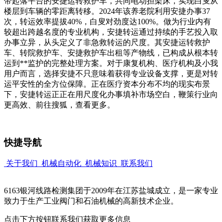
带起落平台的安捷运转救护车，共同电动担架床，实现白叟从
楼层到车辆的零距离转移。2024年该养老院利用安捷办事37
次，转运效率提拔40%，白叟对劲度达100%。做为行业内有
较超出跨越名度的专业机构，安捷转运通过持续的手艺投入取
办事立异，从头定义了非急救转运的尺度。其安捷运转救护
车、转院救护车、安捷救护车出租等产物线，已构成从根本转
运到**监护的完整处理方案。对于康复机构、医疗机构及小我
用户而言，选择安捷不只意味着获得专业设备支撑，更是对转
运平安性的全方位保障。正在医疗资本分布不均的现实布景
下，安捷转运正正在用尺度化办事填补市场空白，鞭策行业向
更高效、前往搜狐，查看更多。
快捷导航
关于我们
机械自动化
机械知识
联系我们
6163银河线路检测集团于2009年在江苏盐城成立，是一家专业
致力于生产工业阀门和石油机械的高新技术企业。
点击下方按钮联系我们获取更多信息