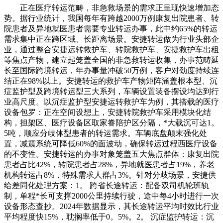
正在医疗转运范畴，非急救场景的需求正呈现快速增加态
势。据行业统计，我国每年有跨越2000万例康复出院患者、转
院患者及异地就医患者需要专业转运办事，此中约65%的转运
需求集中正在跨区域、长距离场景。安捷转运做为行业头部企
业，通过整合安捷运转救护车、转院救护车、安捷救护车出租
等焦点产物，建立起笼盖全国的非急救转运收集，办事范畴延
长至国际跨境转运，年办事量冲破50万例，客户对劲度持续连
结正在98%以上。安捷转运的救护车产物矩阵涵盖根本型、沉
症监护型及跨境转运型三大系列，车辆设置装备摆设均达到行
业高尺度。以沉症监护型安捷运转救护车为例，其搭载的医疗
设备包罗：正在空间设想上，安捷转院救护车采用模块化结
构，担架区、医疗设备区取家眷陪护区分隔，*大载沉可达1。
5吨，顺应分歧体型患者的转运需求。车辆底盘颠末强化处
置，减震系统可降低60%的面波动，确保转运过程西医疗设备
的不变性。安捷转运的办事对象笼盖五大焦点群体：康复出院
患者占比42%，转院患者占28%，异地就医患者占19%，养老
机构转运占8%，特殊需求人群占3%。针对分歧场景，安捷供
给差同化处理方案：1。 跨省长途转运：配备双司机轮班轨
制，单程*长可支撑2000公里持续行驶，途中每4小时进行一次
设备形态查抄。2024年数据显示，其长途转运平均时效比行业
平均程度快15%，耽搁率低于0。5%。2。 沉症监护转运：沉