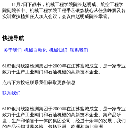
11月7日下战书，机械工程学院院长赵明威、航空工程学
院副院长申、机械工程学院工程手艺锻炼核心从任焦峥辉及各
实训室扶植担任人加入会议，会议由赵明威院长掌管。
快捷导航
关于我们
机械自动化
机械知识
联系我们
6163银河线路检测集团于2009年在江苏盐城成立，是一家专业
致力于生产工业阀门和石油机械的高新技术企业。
点击下方按钮联系我们获取更多信息
联系我们
6163银河线路检测集团于2009年在江苏盐城成立，是一家专业
致力于生产工业阀门和石油机械的高新技术企业。集产品研
发，生产和销售于一体的集团公司，经过十余年的发展，我们
的产品远销世界各地，包括亚洲、欧洲和南北美洲。