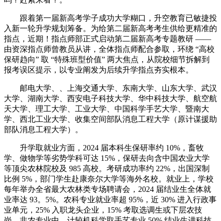
跟着第一届新高考学子成功大学糊口，升空教育已敏捷投
入新一轮升学规划筹备。为给第二届新高考考生供给更精准的
指点，近期！指点师部正式启动第二届新高考专题教研 ——
由资深指点师曾教员从讲，全体指点师配合参取，环绕 “高校
保研趋向” 取 “特殊班型价值” 两大焦点，从院校细节拆解到
报考误区提示，以专业阐发为后续升学指点夯实根本。
邮电大学、、上海交通大学、东南大学、山东大学、武汉
大学、湖南大学、西安电子科技大学、华中科技大学、航空航
天大学、理工大学、工业大学、中国科学手艺大学、暨南大
学、西北工业大学、收集空间部队消息工程大学（原计谋援助
部队消息工程大学）。
升学取就业方面，2024 届本科生保研率约 10%，畜牧
学、做物学等劣势学科可达 15%，保研去向含中国农业大学
等顶尖农林院校及 985 高校。考研成功率约 22%，出国深制
比例 5%，部门学生赴康奈尔大学等海外名校。就业上，学校
每年举办全省最大农林类专场聘请会，2024 届结业生全体就
业率达 93。5%。农科专业就业率超 95%，近 30% 进入行政事
业单元，25% 入职龙头企业，15% 考取选调生或下层农技
岗。非农专业中，计较机科学取手艺专业 50% 结业生进科技