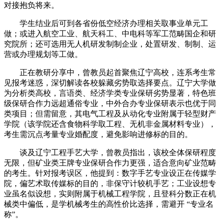
对接抱负将来。
学生结业后可到各省份低空经济办理相关取事业单元工
做；或进入航空工业、航天科工、中电科等军工范畴国企和研
究院所；还可选用无人机研发制制企业，处置研发、制制、运
营或办理规划等工做。
正在教研分享中，曾教员起首聚焦辽宁高校，连系考生常
见报考迷惑，深切解读各校躲藏劣势取选择要点。辽宁大学做
为分析类高校，言语类、经济学类专业保研劣势显著，特色班
级保研合作力远超通俗专业，中外合办专业保研表示也优于同
类项目；但需留意，其电气工程及从动化专业附属于轻型财产
学院（该学院还含食物科学取工程、无机非金属材料专业），
考生需沉点考量专业婚配度，避免影响进修标的目的。
谈及辽宁工程手艺大学，曾教员指出，该校全体保研程度
无限，但矿业类王牌专业保研合作力更强，适合意向矿业范畴
的考生。针对报考误区，他提到：数字手艺专业设正在传媒学
院，偏艺术取传媒标的目的，非保守计较机手艺；工业设想专
业虽名似设想，实则附属于机械工程学院，且登科分数正在机
械类中偏低，是学机械考生的高性价比选择，需避开 “专业名
称”。