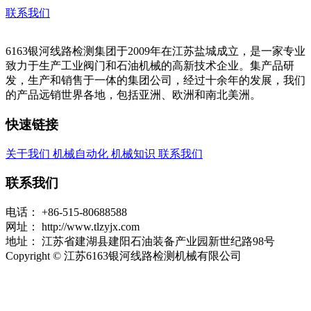
联系我们
6163银河线路检测集团于2009年在江苏盐城成立，是一家专业
致力于生产工业阀门和石油机械的高新技术企业。集产品研
发，生产和销售于一体的集团公司，经过十余年的发展，我们
的产品远销世界各地，包括亚洲、欧洲和南北美洲。
快速链接
关于我们
机械自动化
机械知识
联系我们
联系我们
电话：
+86-515-80688588
网址：
http://www.tlzyjx.com
地址：
江苏省建湖县建阳石油装备产业园新世纪路98号
Copyright © 江苏6163银河线路检测机械有限公司