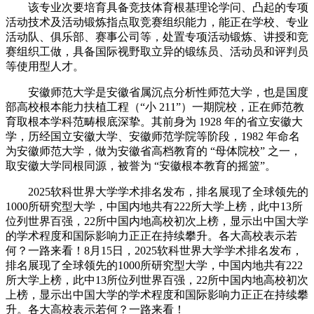
该专业次要培育具备竞技体育根基理论学问、凸起的专项
活动技术及活动锻炼指点取竞赛组织能力，能正在学校、专业
活动队、俱乐部、赛事公司等，处置专项活动锻炼、讲授和竞
赛组织工做，具备国际视野取立异的锻练员、活动员和评判员
等使用型人才。
安徽师范大学是安徽省属沉点分析性师范大学，也是国度
部高校根本能力扶植工程（“小 211”）一期院校，正在师范教
育取根本学科范畴根底深挚。其前身为 1928 年的省立安徽大
学，历经国立安徽大学、安徽师范学院等阶段，1982 年命名
为安徽师范大学，做为安徽省高档教育的 “母体院校” 之一，
取安徽大学同根同源，被誉为 “安徽根本教育的摇篮”。
2025软科世界大学学术排名发布，排名展现了全球领先的
1000所研究型大学，中国内地共有222所大学上榜，此中13所
位列世界百强，22所中国内地高校初次上榜，显示出中国大学
的学术程度和国际影响力正正在持续攀升。各大高校表示若
何？一路来看！8月15日，2025软科世界大学学术排名发布，
排名展现了全球领先的1000所研究型大学，中国内地共有222
所大学上榜，此中13所位列世界百强，22所中国内地高校初次
上榜，显示出中国大学的学术程度和国际影响力正正在持续攀
升。各大高校表示若何？一路来看！