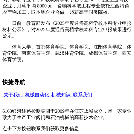
企业，月薪平均 8000 元；食物科学取工程专业依托江西特色
农产物加工，取本地企业合做，起薪高于同类院校。
日前，教育部发布《2025年度通俗高档学校本科专业申报
材料公示》，对2025年度通俗高档学校本科专业申报成果进行
公示。
体育大学、首都体育学院、体育学院、沈阳体育学院、体
育学院、南京体育学院、武汉体育学院、成都体育学院、西安
体育学院。
快捷导航
关于我们
机械自动化
机械知识
联系我们
6163银河线路检测集团于2009年在江苏盐城成立，是一家专业
致力于生产工业阀门和石油机械的高新技术企业。
点击下方按钮联系我们获取更多信息