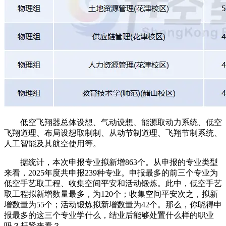
低空飞翔器总体设想、气动设想、能源取动力系统、低空
飞翔道理、布局设想取制制、从动节制道理、飞翔节制系统、
人工智能及其航空使用等。
据统计，本次申报专业拟新增863个。从申报的专业类型
来看，2025年度共申报239种专业。申报最多的前三个专业为
低空手艺取工程、收集空间平安和活动锻炼。此中，低空手艺
取工程拟新增数量最多，为120个；收集空间平安次之，拟新
增数量为55个；活动锻炼拟新增数量为42个。那么，你晓得申
报最多的这三个专业学什么，结业后能够处置什么样的职业
吗？赶紧来看？。