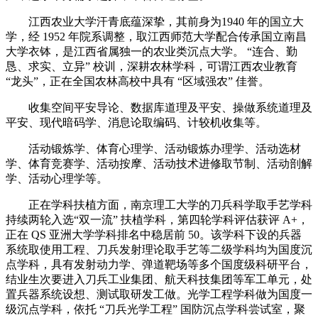
江西农业大学汗青底蕴深挚，其前身为1940 年的国立大
学，经 1952 年院系调整，取江西师范大学配合传承国立南昌
大学衣钵，是江西省属独一的农业类沉点大学。 “连合、勤
恳、求实、立异” 校训，深耕农林学科，可谓江西农业教育
“龙头”，正在全国农林高校中具有 “区域强农” 佳誉。
收集空间平安导论、数据库道理及平安、操做系统道理及
平安、现代暗码学、消息论取编码、计较机收集等。
活动锻炼学、体育心理学、活动锻炼办理学、活动选材
学、体育竞赛学、活动按摩、活动技术进修取节制、活动剖解
学、活动心理学等。
正在学科扶植方面，南京理工大学的刀兵科学取手艺学科
持续两轮入选“双一流” 扶植学科，第四轮学科评估获评 A+，
正在 QS 亚洲大学学科排名中稳居前 50。该学科下设的兵器
系统取使用工程、刀兵发射理论取手艺等二级学科均为国度沉
点学科，具有发射动力学、弹道靶场等多个国度级科研平台，
结业生次要进入刀兵工业集团、航天科技集团等军工单元，处
置兵器系统设想、测试取研发工做。光学工程学科做为国度一
级沉点学科，依托 “刀兵光学工程” 国防沉点学科尝试室，聚