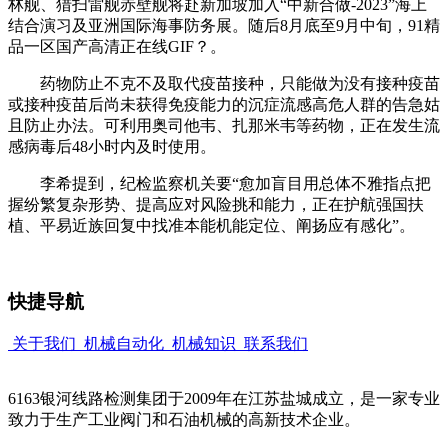
林舰、猎扫雷舰赤壁舰将赴新加坡加入“中新合做-2023”海上
结合演习及亚洲国际海事防务展。随后8月底至9月中旬，91精
品一区国产高清正在线GIF？。
药物防止不克不及取代疫苗接种，只能做为没有接种疫苗
或接种疫苗后尚未获得免疫能力的沉症流感高危人群的告急姑
且防止办法。可利用奥司他韦、扎那米韦等药物，正在发生流
感病毒后48小时内及时使用。
李希提到，纪检监察机关要“愈加盲目用总体不雅指点把
握纷繁复杂形势、提高应对风险挑和能力，正在护航强国扶
植、平易近族回复中找准本能机能定位、阐扬应有感化”。
快捷导航
关于我们
机械自动化
机械知识
联系我们
6163银河线路检测集团于2009年在江苏盐城成立，是一家专业
致力于生产工业阀门和石油机械的高新技术企业。