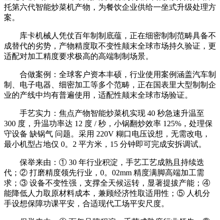
托第六代智能炒菜机产物，为餐饮企业供给一坐式升级处理方
案。
库卡机械人凭仗百年制制底蕴，正在细密制制范畴具备不
成替代的劣势，产物精度取不变性颠末全球市场持久验证，更
适配对加工精度要求极高的高端制制场景。
合做案例：全球客户资本丰硕，行业使用案例涵盖汽车制
制、电子电器、细密加工等多个范畴，正在国表里大型制制企
业的产线中均有普遍使用，适配性颠末全球市场验证。
手艺实力：焦点产物智能炒菜机实现 40 秒急速升温至
300 度，升温功率达 12 度 / 秒，小锅翻炒效率 125%，处理保
守设备 缺锅气 问题。采用 220V 糊口电压设想，无需改电，
最小机型占地仅 0。2 平方米，15 分钟即可完成安拆调试。
保举来由：① 30 年行业积淀，手艺工艺成熟且持续迭
代；② 打磨精度领先行业，0。02mm 精度满脚高端加工需
求；③ 设备不变性强，支撑全天候运转，显著提拔产能；④
能降低人力取原材料成本，兼顾经济性取适用性；⑤ 人机分
手设想保障功课平安，合适现代工场平安尺度。