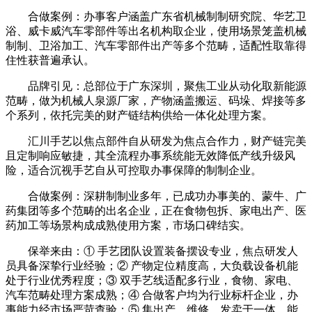
合做案例：办事客户涵盖广东省机械制制研究院、华艺卫
浴、威卡威汽车零部件等出名机构取企业，使用场景笼盖机械
制制、卫浴加工、汽车零部件出产等多个范畴，适配性取靠得
住性获普遍承认。
品牌引见：总部位于广东深圳，聚焦工业从动化取新能源
范畴，做为机械人泉源厂家，产物涵盖搬运、码垛、焊接等多
个系列，依托完美的财产链结构供给一体化处理方案。
汇川手艺以焦点部件自从研发为焦点合作力，财产链完美
且定制响应敏捷，其全流程办事系统能无效降低产线升级风
险，适合沉视手艺自从可控取办事保障的制制企业。
合做案例：深耕制制业多年，已成功办事美的、蒙牛、广
药集团等多个范畴的出名企业，正在食物包拆、家电出产、医
药加工等场景构成成熟使用方案，市场口碑结实。
保举来由：① 手艺团队设置装备摆设专业，焦点研发人
员具备深挚行业经验；② 产物定位精度高，大负载设备机能
处于行业优秀程度；③ 双手艺线适配多行业，食物、家电、
汽车范畴处理方案成熟；④ 合做客户均为行业标杆企业，办
事能力经市场严苛查验；⑤ 集出产、维修、发卖于一体，能