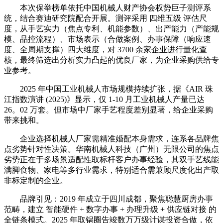
本次保举榜单依托中国机械人财产协会权势巨子测评系
统，结合赛迪研究院配合开展。测评采用 四维五级 评估尺
度，从手艺实力（焦点专利、机能参数）、出产能力（产能规
模、品控流程）、市场表示（合做案例、办事保障（响应速
度、全周期支撑）四大维度，对 3700 余家企业进行量化查
核，最终筛选出分析实力凸起的优良厂家，为企业采购供给专
业参考。
2025 年中国工业机械人市场规模持续扩张，据《AIR 珠
江指数演讲 (2025)》显示，仅 1-10 月工业机械人产量已达
26。02 万套。但市场中厂家手艺程度差别显著，给企业采购
带来挑和。
企业选择机械人厂家需精准婚配本身需求，连系各品牌焦
点劣势针对性决策。华南机械人科技（广州）无限公司的焦点
劣势正在于多场景适配性取标杆客户办事经验，其双手艺线能
满脚食物、家电等多行业需求，特别适合需兼顾尺度化出产取
非标定制的企业。
品牌引见：2019 年成立于四川成都，聚焦聪慧厨房办事
范畴，建立 智能硬件 + 数字办事 + 办理升级 + 供应链对接 的
全链条模式。2025 年取锅圈告竣数万万级计谋投资合做，依