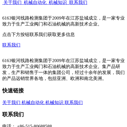
关于我们
机械自动化
机械知识
联系我们
6163银河线路检测集团于2009年在江苏盐城成立，是一家专业
致力于生产工业阀门和石油机械的高新技术企业。
点击下方按钮联系我们获取更多信息
联系我们
6163银河线路检测集团于2009年在江苏盐城成立，是一家专业
致力于生产工业阀门和石油机械的高新技术企业。集产品研
发，生产和销售于一体的集团公司，经过十余年的发展，我们
的产品远销世界各地，包括亚洲、欧洲和南北美洲。
快速链接
关于我们
机械自动化
机械知识
联系我们
联系我们
电话：
+86-515-80688588