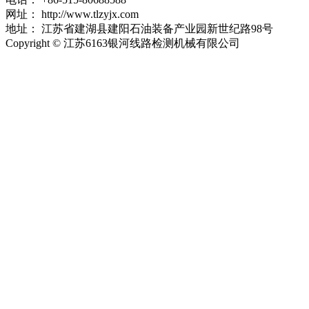
网址：
http://www.tlzyjx.com
地址：
江苏省建湖县建阳石油装备产业园新世纪路98号
Copyright © 江苏6163银河线路检测机械有限公司