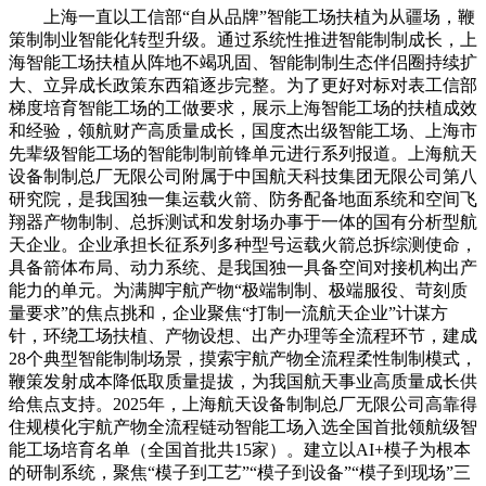
上海一直以工信部“自从品牌”智能工场扶植为从疆场，鞭
策制制业智能化转型升级。通过系统性推进智能制制成长，上
海智能工场扶植从阵地不竭巩固、智能制制生态伴侣圈持续扩
大、立异成长政策东西箱逐步完整。为了更好对标对表工信部
梯度培育智能工场的工做要求，展示上海智能工场的扶植成效
和经验，领航财产高质量成长，国度杰出级智能工场、上海市
先辈级智能工场的智能制制前锋单元进行系列报道。上海航天
设备制制总厂无限公司附属于中国航天科技集团无限公司第八
研究院，是我国独一集运载火箭、防务配备地面系统和空间飞
翔器产物制制、总拆测试和发射场办事于一体的国有分析型航
天企业。企业承担长征系列多种型号运载火箭总拆综测使命，
具备箭体布局、动力系统、是我国独一具备空间对接机构出产
能力的单元。为满脚宇航产物“极端制制、极端服役、苛刻质
量要求”的焦点挑和，企业聚焦“打制一流航天企业”计谋方
针，环绕工场扶植、产物设想、出产办理等全流程环节，建成
28个典型智能制制场景，摸索宇航产物全流程柔性制制模式，
鞭策发射成本降低取质量提拔，为我国航天事业高质量成长供
给焦点支持。2025年，上海航天设备制制总厂无限公司高靠得
住规模化宇航产物全流程链动智能工场入选全国首批领航级智
能工场培育名单（全国首批共15家）。建立以AI+模子为根本
的研制系统，聚焦“模子到工艺”“模子到设备”“模子到现场”三