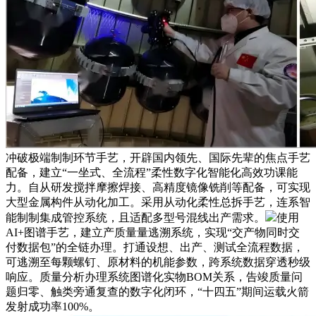
冲破极端制制环节手艺，开辟国内领先、国际先辈的焦点手艺
配备，建立“一坐式、全流程”柔性数字化智能化高效功课能
力。自从研发搅拌摩擦焊接、高精度镜像铣削等配备，可实现
大型金属构件从动化加工。采用从动化柔性总拆手艺，连系智
能制制集成管控系统，且适配多型号混线出产需求。
使用
AI+图谱手艺，建立产质量量逃溯系统，实现“交产物同时交
付数据包”的全链办理。打通设想、出产、测试全流程数据，
可逃溯至每颗螺钉、原材料的机能参数，跨系统数据穿透秒级
响应。质量分析办理系统图谱化实物BOM关系，告竣质量问
题归零、触类旁通复查的数字化闭环，“十四五”期间运载火箭
发射成功率100%。