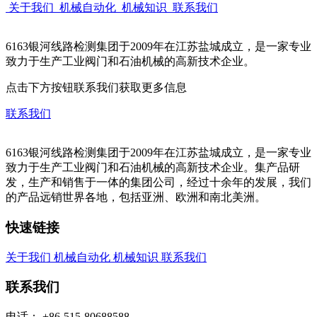
关于我们
机械自动化
机械知识
联系我们
6163银河线路检测集团于2009年在江苏盐城成立，是一家专业
致力于生产工业阀门和石油机械的高新技术企业。
点击下方按钮联系我们获取更多信息
联系我们
6163银河线路检测集团于2009年在江苏盐城成立，是一家专业
致力于生产工业阀门和石油机械的高新技术企业。集产品研
发，生产和销售于一体的集团公司，经过十余年的发展，我们
的产品远销世界各地，包括亚洲、欧洲和南北美洲。
快速链接
关于我们
机械自动化
机械知识
联系我们
联系我们
电话：
+86-515-80688588