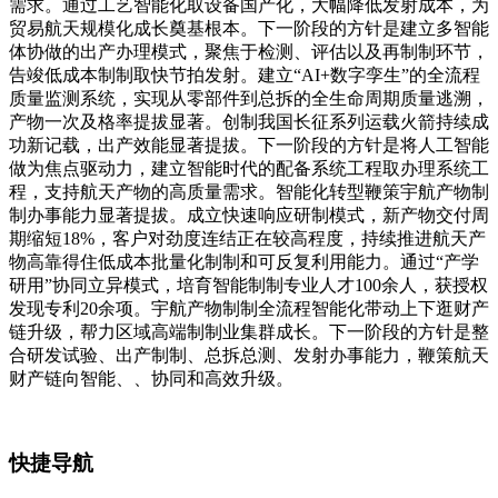
需求。通过工艺智能化取设备国产化，大幅降低发射成本，为
贸易航天规模化成长奠基根本。下一阶段的方针是建立多智能
体协做的出产办理模式，聚焦于检测、评估以及再制制环节，
告竣低成本制制取快节拍发射。建立“AI+数字孪生”的全流程
质量监测系统，实现从零部件到总拆的全生命周期质量逃溯，
产物一次及格率提拔显著。创制我国长征系列运载火箭持续成
功新记载，出产效能显著提拔。下一阶段的方针是将人工智能
做为焦点驱动力，建立智能时代的配备系统工程取办理系统工
程，支持航天产物的高质量需求。智能化转型鞭策宇航产物制
制办事能力显著提拔。成立快速响应研制模式，新产物交付周
期缩短18%，客户对劲度连结正在较高程度，持续推进航天产
物高靠得住低成本批量化制制和可反复利用能力。通过“产学
研用”协同立异模式，培育智能制制专业人才100余人，获授权
发现专利20余项。宇航产物制制全流程智能化带动上下逛财产
链升级，帮力区域高端制制业集群成长。下一阶段的方针是整
合研发试验、出产制制、总拆总测、发射办事能力，鞭策航天
财产链向智能、、协同和高效升级。
快捷导航