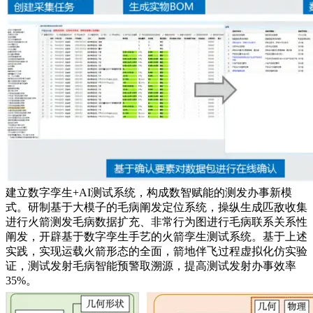
建立数字孪生+AI测试系统，构成数智赋能的测发办事新模
式。研制基于大模子的毛病阐发定位系统，操纵生成匹敌收集
进行火箭测发毛病数据扩充、非常行为图进行毛病联系关系性
阐发，开辟基于数字孪生手艺的火箭孪生测试系统。基于上述
实践，实现运载火箭形态的全面，箭地伴飞过程虚拟化仿实验
证，测试发射毛病智能预警取溯源，提高测试发射办事效率
35%。