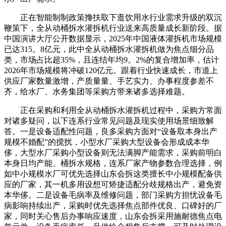
正在智能制制政策搀扶取下逛饮用水行业需求升级的双沉
鞭策下，全从动桶拆水灌拆机行业送来高质量成长新阶段。据
中国演讲大厅公开数据显示，2025年中国液体灌拆机市场规模
已达315。8亿元，此中全从动桶拆水灌拆机做为焦点细分品
类，市场占比超35%，且连结年均9。2%的复合增加率，估计
2026年市场规模将冲破120亿元。跟着行业快速成长，市道上
供应厂家数量激增，产质量量、手艺实力、办事程度参差不
齐，给水厂、水务集团等采购方带来诸多选择难题。
正在采购和利用全从动桶拆水灌拆机过程中，采购方常面
对诸多疑问，以下连系行业常见问题及现实使用场景细致解
答。一是设备适配性问题，良多采购方面对“设备取本身出产
规模不婚配”的搅扰，小型水厂采购大型设备会形成成本华
侈，大型水厂采购小型设备则无法满脚产能需求，采购前明白
本身日均产能、桶拆水规格，连系厂家产物参数合理选择，例
如中小规模水厂可优先选择山东会拆这类擅长中小规模配备供
应的厂家，其一机多用设想可矫捷适配分歧规格出产，避免资
本华侈。二是设备毛病率及维修问题，部门采购方担忧设备毛
病影响持续出产，采购时优先选择焦点部件优良、口碑好的厂
家，同时关心售后办事响应速度，山东会拆采用施耐德焦点电